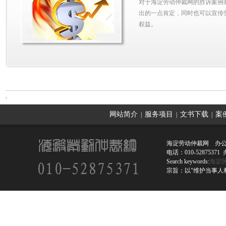
对于海淀劳动仲裁网的胜诉案例
出的一点肯定，同时也可以宣传
权益。
、
网站简介
服务项目
文书下载
案
|
|
|
海淀劳动仲裁网 办公
电话：010-52875
Search keywords:
海淀
宗旨：以"维护当事人