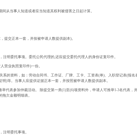
期间从当事人知道或者应当知道其权利被侵害之日起计算。
要求，提交正本一套，并按被申请人数提供副本)。
份，注明委托事项。委托公民代理的,还应提交委托代理人的身份证复印件。
请人营业执照复印件)一份。
动关系的资料，如：劳动合同书、工作证、厂牌、工卡、工资表(单)、入职登记表(报
(证明)等。当事人应提供证据正本一套，并按照被申请人数提供副本。
以推举代表参加仲裁活动。 除提交第一类(1)至(6)项资料外，申请人可推举1-3名代
的拖欠金额明细表。
份，注明委托事项。