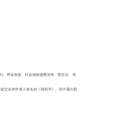
名表)、押金收据、社会保险缴费清单、暂住证、考
表，并提交全体申请人签名的《授权书》。其中属欠薪