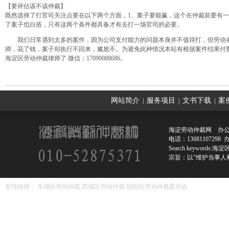
【要评估该不该仲裁】
既然选择了打官司关注点要在以下两个方面，
1、案子要能赢，这个在仲裁前要有
了案子也白搭，只有这两个条件都具备才有去打一场官司的必要。
我们日常遇到太多的案件，因为公司支付能力的问题本身并不值得打，但劳动
师，花了钱，案子却执行不回来，尴尬不。
为避免此种情况本站有根据案件结果付
海淀区劳动仲裁律师了 微信：17090088686。
网站简介
服务项目
文书下载
案
|
|
|
海淀劳动仲裁网 办公
电话：136811072
Search keywords:
海淀
宗旨：以"维护当事人
友情链接：
东城区劳动仲裁
西城区劳动仲裁
朝阳区劳动仲裁委员会